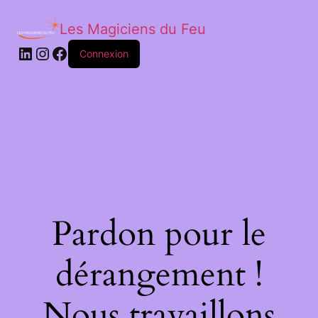
Les Magiciens du Feu
LinkedIn
Instagram
Facebook
Connexion
Pardon pour le
dérangement !
Nous travaillons