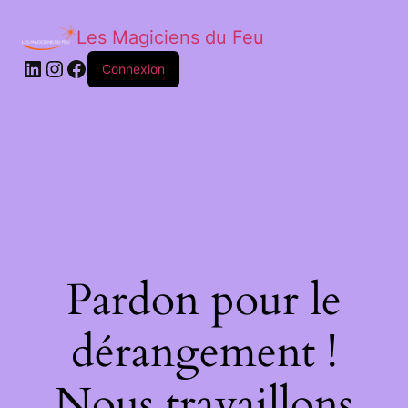
Les Magiciens du Feu
LinkedIn
Instagram
Facebook
Connexion
Pardon pour le
dérangement !
Nous travaillons