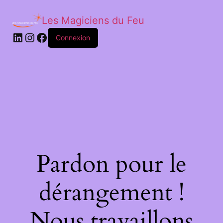
Les Magiciens du Feu
LinkedIn
Instagram
Facebook
Connexion
Pardon pour le
dérangement !
Nous travaillons