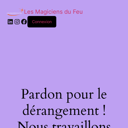
Les Magiciens du Feu
LinkedIn
Instagram
Facebook
Connexion
Pardon pour le
dérangement !
Nous travaillons