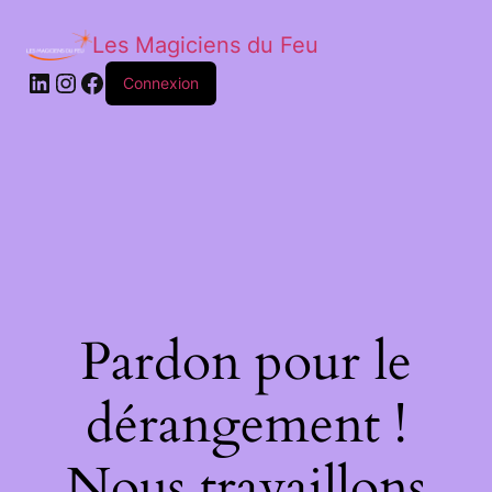
Les Magiciens du Feu
LinkedIn
Instagram
Facebook
Connexion
Pardon pour le
dérangement !
Nous travaillons