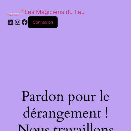
Les Magiciens du Feu
LinkedIn
Instagram
Facebook
Connexion
Pardon pour le
dérangement !
Nous travaillons