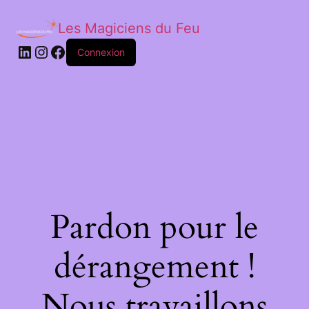
Les Magiciens du Feu
LinkedIn
Instagram
Facebook
Connexion
Pardon pour le
dérangement !
Nous travaillons