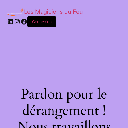
Les Magiciens du Feu
LinkedIn
Instagram
Facebook
Connexion
Pardon pour le
dérangement !
Nous travaillons