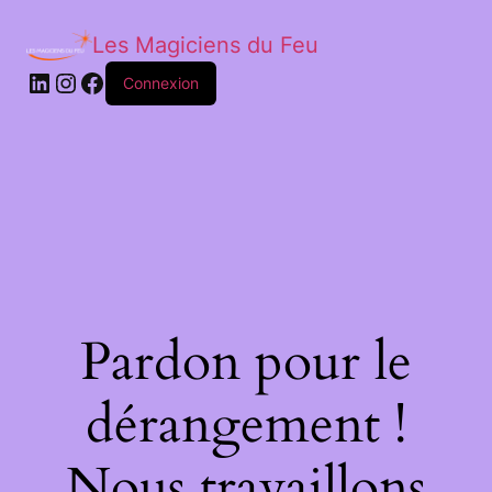
Les Magiciens du Feu
LinkedIn
Instagram
Facebook
Connexion
Pardon pour le
dérangement !
Nous travaillons