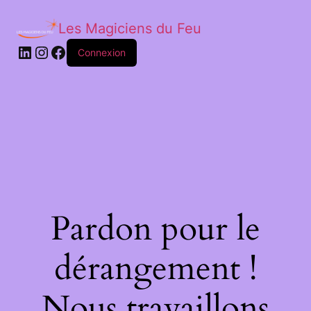
Les Magiciens du Feu
LinkedIn
Instagram
Facebook
Connexion
Pardon pour le
dérangement !
Nous travaillons