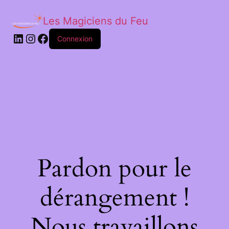
Les Magiciens du Feu
LinkedIn
Instagram
Facebook
Connexion
Pardon pour le
dérangement !
Nous travaillons