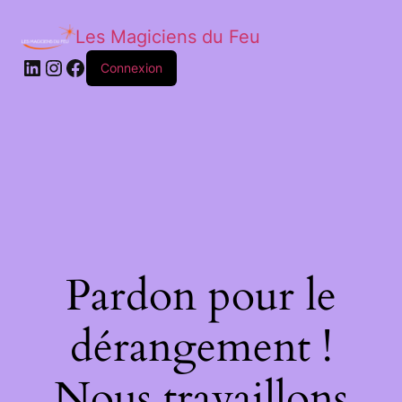
Les Magiciens du Feu
LinkedIn
Instagram
Facebook
Connexion
Pardon pour le
dérangement !
Nous travaillons