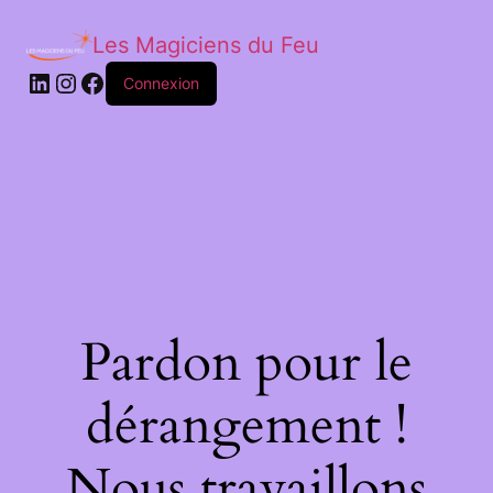
Les Magiciens du Feu
LinkedIn
Instagram
Facebook
Connexion
Pardon pour le
dérangement !
Nous travaillons