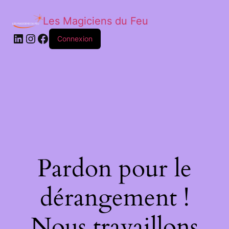
Les Magiciens du Feu
LinkedIn
Instagram
Facebook
Connexion
Pardon pour le
dérangement !
Nous travaillons