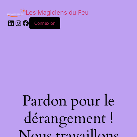
Les Magiciens du Feu
LinkedIn
Instagram
Facebook
Connexion
Pardon pour le
dérangement !
Nous travaillons