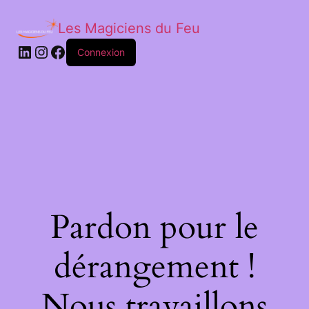
Les Magiciens du Feu
LinkedIn
Instagram
Facebook
Connexion
Pardon pour le
dérangement !
Nous travaillons