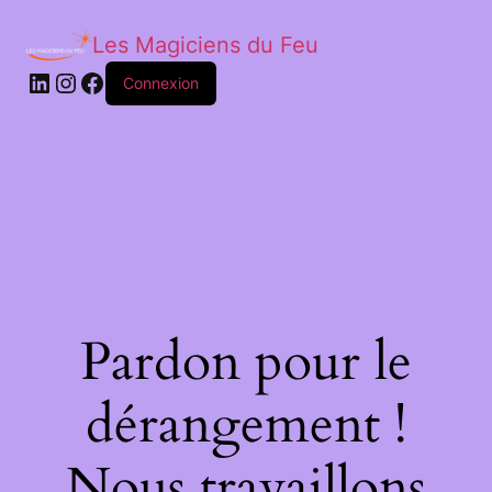
Les Magiciens du Feu
LinkedIn
Instagram
Facebook
Connexion
Pardon pour le
dérangement !
Nous travaillons