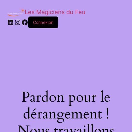
Les Magiciens du Feu
LinkedIn
Instagram
Facebook
Connexion
Pardon pour le
dérangement !
Nous travaillons