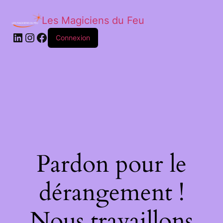
Les Magiciens du Feu
LinkedIn
Instagram
Facebook
Connexion
Pardon pour le
dérangement !
Nous travaillons