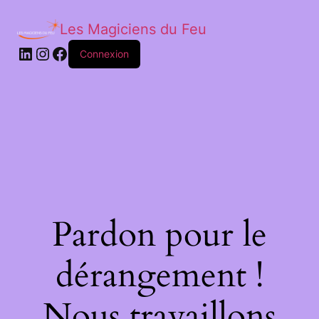
Les Magiciens du Feu
LinkedIn
Instagram
Facebook
Connexion
Pardon pour le
dérangement !
Nous travaillons