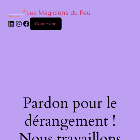
Les Magiciens du Feu
LinkedIn
Instagram
Facebook
Connexion
Pardon pour le
dérangement !
Nous travaillons