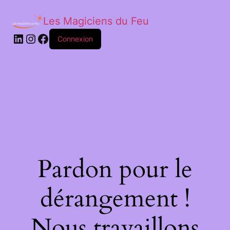
Les Magiciens du Feu
LinkedIn
Instagram
Facebook
Connexion
Pardon pour le
dérangement !
Nous travaillons