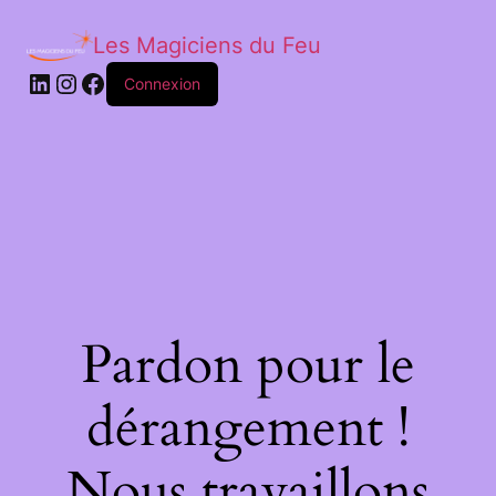
Les Magiciens du Feu
LinkedIn
Instagram
Facebook
Connexion
Pardon pour le
dérangement !
Nous travaillons