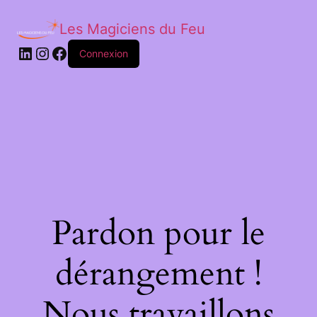
Les Magiciens du Feu
LinkedIn
Instagram
Facebook
Connexion
Pardon pour le
dérangement !
Nous travaillons