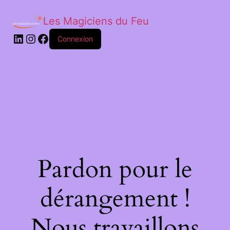
Les Magiciens du Feu
LinkedIn
Instagram
Facebook
Connexion
Pardon pour le
dérangement !
Nous travaillons