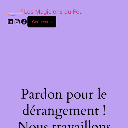
Les Magiciens du Feu
LinkedIn
Instagram
Facebook
Connexion
Pardon pour le
dérangement !
Nous travaillons