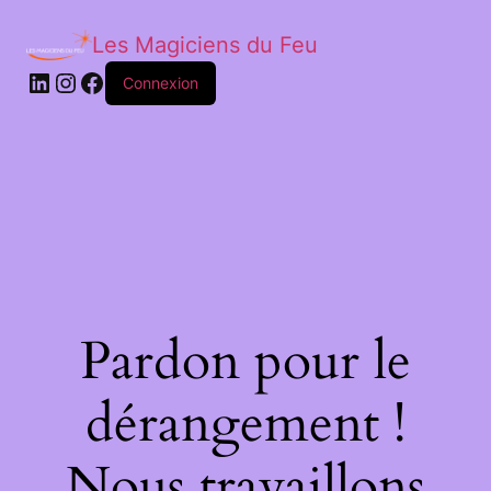
Les Magiciens du Feu
LinkedIn
Instagram
Facebook
Connexion
Pardon pour le
dérangement !
Nous travaillons