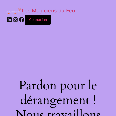
Les Magiciens du Feu
LinkedIn
Instagram
Facebook
Connexion
Pardon pour le
dérangement !
Nous travaillons