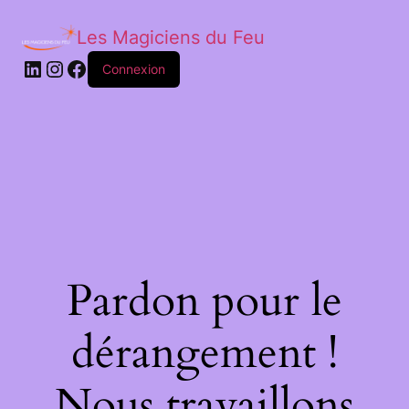
Les Magiciens du Feu
LinkedIn
Instagram
Facebook
Connexion
Pardon pour le
dérangement !
Nous travaillons