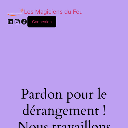
Les Magiciens du Feu
LinkedIn
Instagram
Facebook
Connexion
Pardon pour le
dérangement !
Nous travaillons