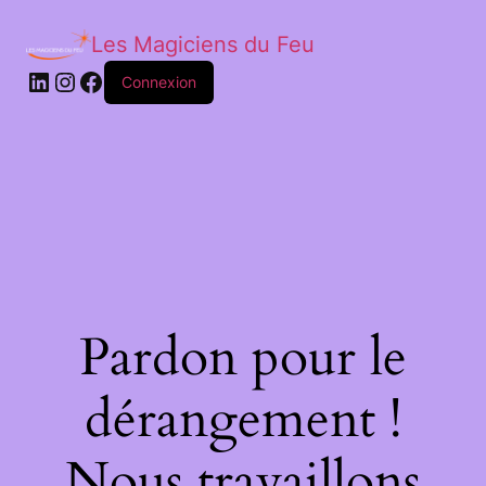
Les Magiciens du Feu
LinkedIn
Instagram
Facebook
Connexion
Pardon pour le
dérangement !
Nous travaillons