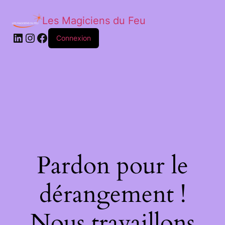
Les Magiciens du Feu
LinkedIn
Instagram
Facebook
Connexion
Pardon pour le
dérangement !
Nous travaillons