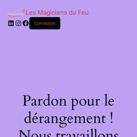
Les Magiciens du Feu
LinkedIn
Instagram
Facebook
Connexion
Pardon pour le
dérangement !
Nous travaillons