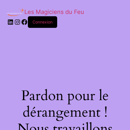
Les Magiciens du Feu
LinkedIn
Instagram
Facebook
Connexion
Pardon pour le
dérangement !
Nous travaillons