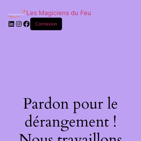
Les Magiciens du Feu
LinkedIn
Instagram
Facebook
Connexion
Pardon pour le
dérangement !
Nous travaillons