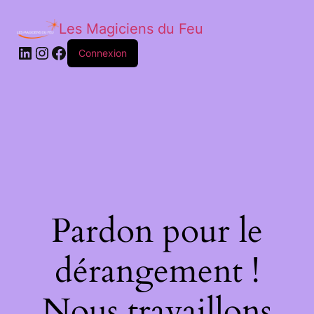
Les Magiciens du Feu
LinkedIn
Instagram
Facebook
Connexion
Pardon pour le
dérangement !
Nous travaillons