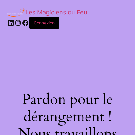
Les Magiciens du Feu
LinkedIn
Instagram
Facebook
Connexion
Pardon pour le
dérangement !
Nous travaillons