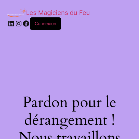
Les Magiciens du Feu
LinkedIn
Instagram
Facebook
Connexion
Pardon pour le
dérangement !
Nous travaillons