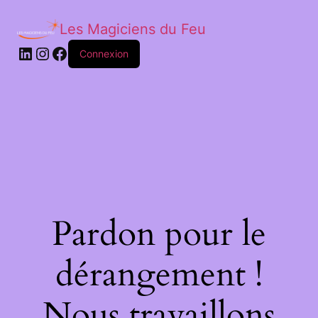
Les Magiciens du Feu
LinkedIn
Instagram
Facebook
Connexion
Pardon pour le
dérangement !
Nous travaillons