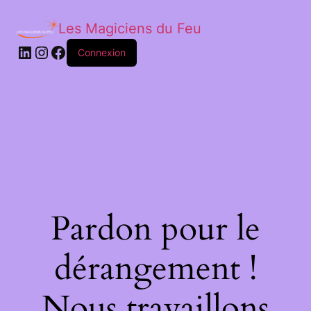
Les Magiciens du Feu
LinkedIn
Instagram
Facebook
Connexion
Pardon pour le
dérangement !
Nous travaillons