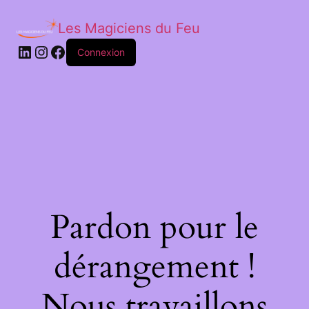
Les Magiciens du Feu
LinkedIn
Instagram
Facebook
Connexion
Pardon pour le
dérangement !
Nous travaillons