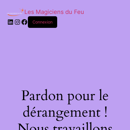
Les Magiciens du Feu
LinkedIn
Instagram
Facebook
Connexion
Pardon pour le
dérangement !
Nous travaillons