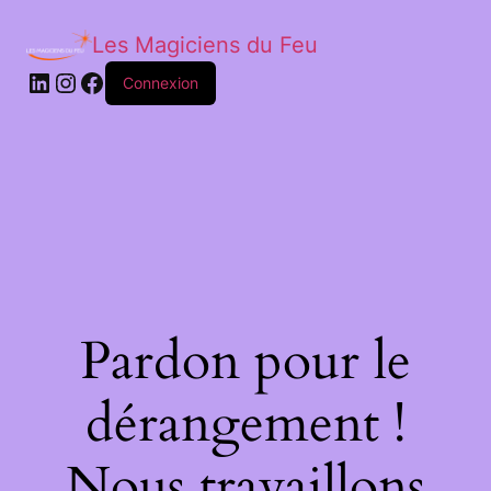
Les Magiciens du Feu
LinkedIn
Instagram
Facebook
Connexion
Pardon pour le
dérangement !
Nous travaillons